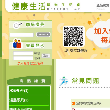
產品總覽
Products
帳號
密碼
加入會員
|
忘記密碼
水壺配件(1)
湯匙系列(2)
請問有實體店面嗎?
藥錠盒系列(2)